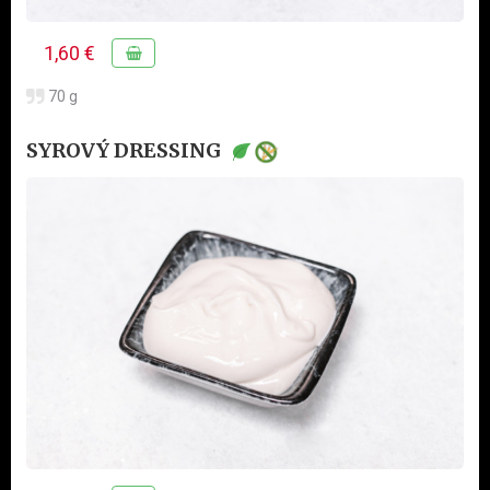
1,60 €
70 g
SYROVÝ DRESSING