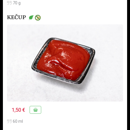
70 g
KEČUP
1,50 €
60 ml