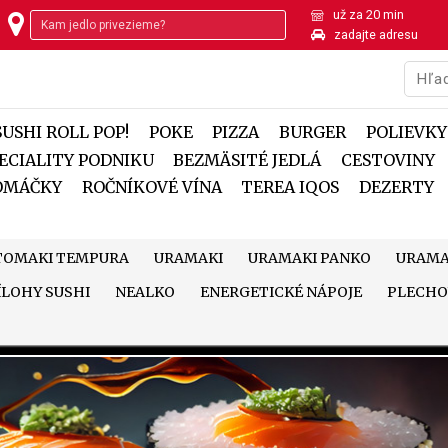
už za 20 min
zadajte adresu
SUSHI ROLL POP!
POKE
PIZZA
BURGER
POLIEVKY
ECIALITY PODNIKU
BEZMÄSITÉ JEDLÁ
CESTOVINY
 OMÁČKY
ROČNÍKOVÉ VÍNA
TEREA IQOS
DEZERTY
TOMAKI TEMPURA
URAMAKI
URAMAKI PANKO
URAMA
ÍLOHY SUSHI
NEALKO
ENERGETICKÉ NÁPOJE
PLECHO