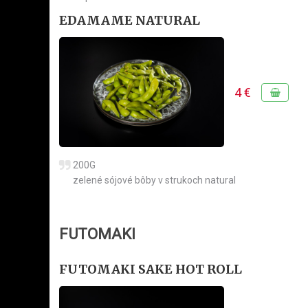
EDAMAME NATURAL
4 €
200G
zelené sójové bôby v strukoch natural
FUTOMAKI
FUTOMAKI SAKE HOT ROLL