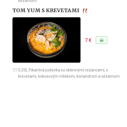
sézamom
TOM YUM S KREVETAMI
7 €
0,33L Pikantná polievka so sklennými rezancami, s
krevetami, kokosovým mliekom, koriandrom a sézamom