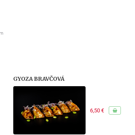
om
GYOZA BRAVČOVÁ
6,50 €