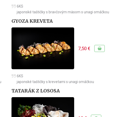
6KS
japonské taštičky s bravčovým mäsom s unagi omáčkou
GYOZA KREVETA
7,50 €
6KS
u
japonské taštičky s krevetami s unagi omáčkou
TATARÁK Z LOSOSA