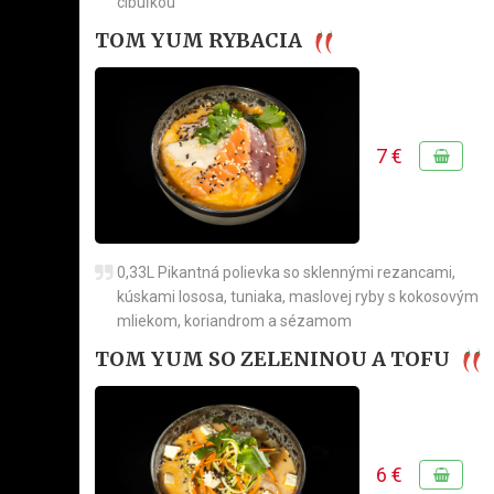
cibuľkou
TOM YUM RYBACIA
7 €
0,33L Pikantná polievka so sklennými rezancami,
kúskami lososa, tuniaka, maslovej ryby s kokosovým
mliekom, koriandrom a sézamom
TOM YUM SO ZELENINOU A TOFU
6 €