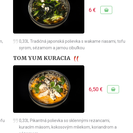
6 €
m,
0,33L Tradičná japonská polievka s wakame riasami, tofu
syrom, sézamom a jarnou cibuľkou
TOM YUM KURACIA
6,50 €
ofu
0,33L Pikantná polievka so sklennými rezancami,
kuracím mäsom, kokosovým mliekom, koriandrom a