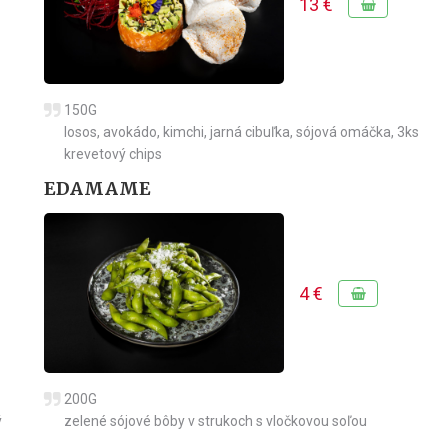
13 €
150G
losos, avokádo, kimchi, jarná cibuľka, sójová omáčka, 3ks
krevetový chips
EDAMAME
4 €
200G
ý
zelené sójové bôby v strukoch s vločkovou soľou