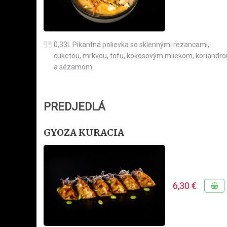
0,33L Pikantná polievka so sklennými rezancami,
cuketou, mrkvou, tofu, kokosovým mliekom, koriandr
a sézamom
PREDJEDLÁ
GYOZA KURACIA
6,30 €