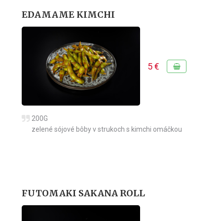
EDAMAME KIMCHI
5 €
200G
zelené sójové bôby v strukoch s kimchi omáčkou
FUTOMAKI SAKANA ROLL