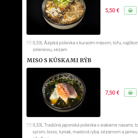
5,50 €
0,33L Ázijská polievka s kuracím mäsom, tofu, vajíčko
zeleninou, sézam
MISO S KÚSKAMI RÝB
7,50 €
0,33L Tradičná japonská polievka s wakame riasami, t
syrom, losos, tuniak, maslová ryba, sézamom a jarnou