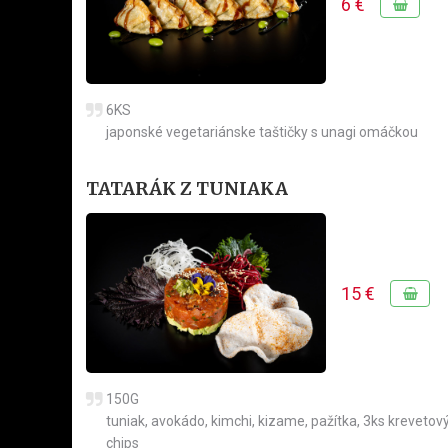
6 €
6KS
japonské vegetariánske taštičky s unagi omáčkou
TATARÁK Z TUNIAKA
15 €
150G
tuniak, avokádo, kimchi, kizame, pažítka, 3ks krevetov
chips