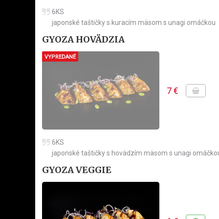
6KS
japonské taštičky s kuracím mäsom s unagi omáčkou
GYOZA HOVÄDZIA
VYPREDANÉ
7 €
6KS
japonské taštičky s hovädzím mäsom s unagi omáčko
GYOZA VEGGIE