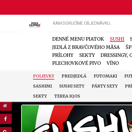
KAM DORUČÍME OBJEDNÁVKU...
DENNÉ MENU PIATOK
SUSHI
JEDLÁ Z BRAVČOVÉHO MÄSA
ŠP
PRÍLOHY
SEKTY
DRESSINGY,
PLECHOVKOVÉ PIVO
VÍNO
pizzaexxpres.sk
POLIEVKY
PREDJEDLÁ
FUTOMAKI
FU
SASHIMI
SUSHI SETY
PÁRTY SETY
PR
SEKTY
TEREA IQOS