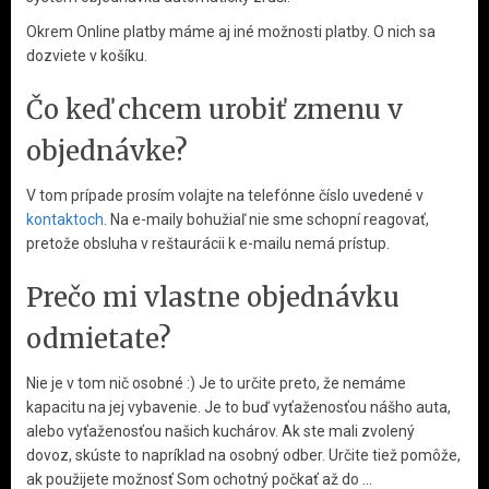
Okrem Online platby máme aj iné možnosti platby. O nich sa
dozviete v košíku.
Čo keď chcem urobiť zmenu v
objednávke?
V tom prípade prosím volajte na telefónne číslo uvedené v
kontaktoch
. Na e-maily bohužiaľ nie sme schopní reagovať,
pretože obsluha v reštaurácii k e-mailu nemá prístup.
Prečo mi vlastne objednávku
odmietate?
Nie je v tom nič osobné :) Je to určite preto, že nemáme
kapacitu na jej vybavenie. Je to buď vyťaženosťou nášho auta,
alebo vyťaženosťou našich kuchárov. Ak ste mali zvolený
dovoz, skúste to napríklad na osobný odber. Určite tiež pomôže,
ak použijete možnosť Som ochotný počkať až do ...