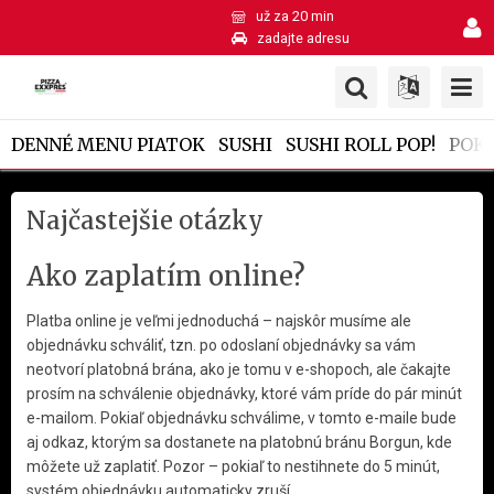
už za 20 min
zadajte adresu
DENNÉ MENU PIATOK
SUSHI
SUSHI ROLL POP!
POK
Najčastejšie otázky
Ako zaplatím online?
Platba online je veľmi jednoduchá – najskôr musíme ale
objednávku schváliť, tzn. po odoslaní objednávky sa vám
neotvorí platobná brána, ako je tomu v e-shopoch, ale čakajte
prosím na schválenie objednávky, ktoré vám príde do pár minút
e-mailom. Pokiaľ objednávku schválime, v tomto e-maile bude
aj odkaz, ktorým sa dostanete na platobnú bránu Borgun, kde
môžete už zaplatiť. Pozor – pokiaľ to nestihnete do 5 minút,
systém objednávku automaticky zruší.