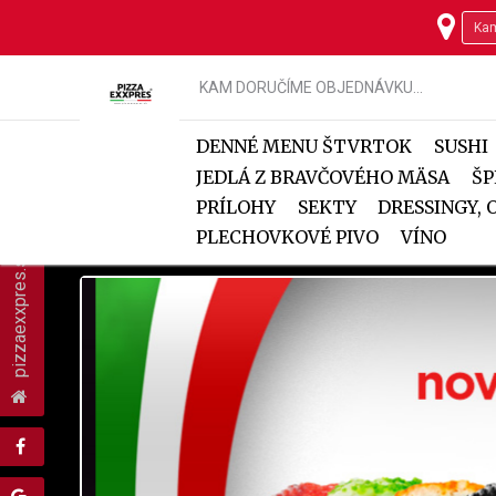
KAM DORUČÍME OBJEDNÁVKU...
DENNÉ MENU ŠTVRTOK
SUSHI
JEDLÁ Z BRAVČOVÉHO MÄSA
ŠP
PRÍLOHY
SEKTY
DRESSINGY,
PLECHOVKOVÉ PIVO
VÍNO
pizzaexxpres.sk