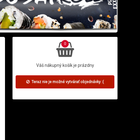
0
Váš nákupný košík je prázdny
Teraz nie je možné vytvárať objednávky :(