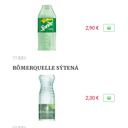
2,90 €
0,5 l
RÖMERQUELLE SÝTENÁ
2,30 €