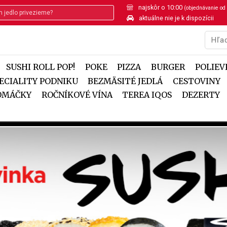
najskôr o 10:00
(objednávanie od
aktuálne nie je k dispozícii
SUSHI ROLL POP!
POKE
PIZZA
BURGER
POLIEV
ECIALITY PODNIKU
BEZMÄSITÉ JEDLÁ
CESTOVINY
 OMÁČKY
ROČNÍKOVÉ VÍNA
TEREA IQOS
DEZERTY