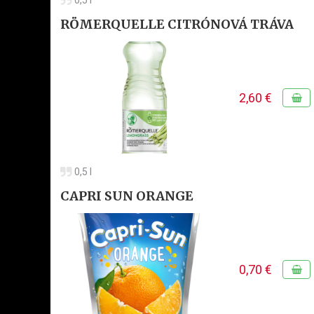
0,5 l
RÖMERQUELLE CITRÓNOVÁ TRÁVA
2,60 €
0,5 l
CAPRI SUN ORANGE
0,70 €