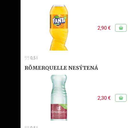
2,90 €
0,5 l
RÖMERQUELLE NESÝTENÁ
2,30 €