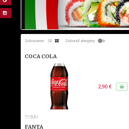
Zobrazenie:
Zobraziť alergény:
COCA COLA
2,90 €
0,5 l
FANTA